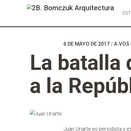
Ir
al
EST
Contenido
6 DE MAYO DE 2017
/
A VOS
La batalla 
a la Repúb
Juan Uriarte es periodista y e