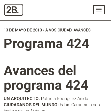
Ir
al
Menú
Contenido
13 DE MAYO DE 2010
/
A VOS CIUDAD
,
AVANCES
Programa 424
Avances del
programa 424
UN ARQUITECTO:
Patricia Rodriguez Anido.
CIUDADANOS DEL MUNDO:
Fabio Caracciolo nos
invita a visitar México.