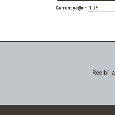
Current ye@r
*
Recibí la