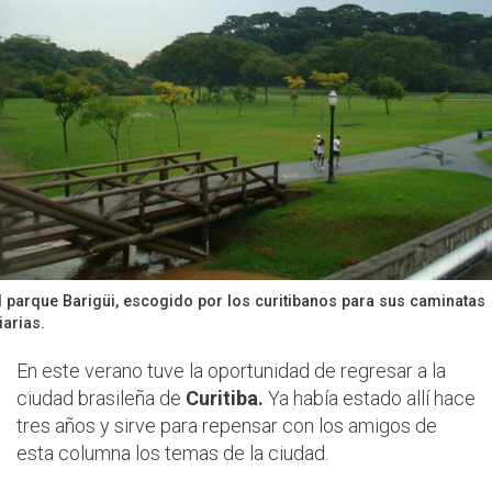
l parque Barigüi, escogido por los curitibanos para sus caminatas
iarias.
En este verano tuve la oportunidad de regresar a la
ciudad brasileña de
Curitiba.
Ya había estado allí hace
tres años y sirve para repensar con los amigos de
esta columna los temas de la ciudad.