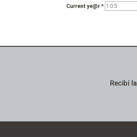
Current ye@r
*
Recibí la