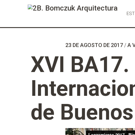
Ir
al
EST
Contenido
23 DE AGOSTO DE 2017
/
A 
XVI BA17. 
Internacio
de Buenos