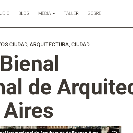
UDIO
BLOG
MEDIA
TALLER
SOBRE
VOS CIUDAD
,
ARQUITECTURA
,
CIUDAD
Bienal
nal de Arquite
 Aires