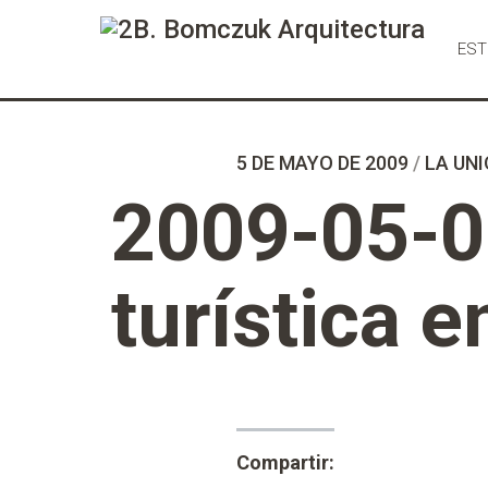
Ir
al
EST
Contenido
5 DE MAYO DE 2009
/
LA UN
2009-05-05
turística 
Compartir: