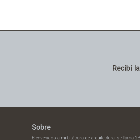
Recibí la
Sobre
Bienvenidos a mi bitácora de arquitectura; se llama 2B