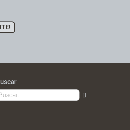
ITE!
uscar