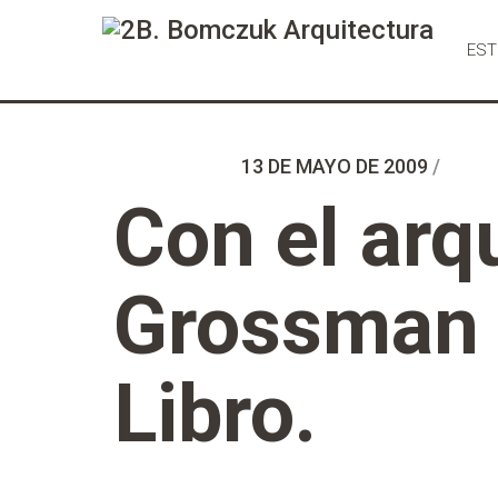
Ir
al
EST
Contenido
13 DE MAYO DE 2009
/
Con el arq
Grossman e
Libro.