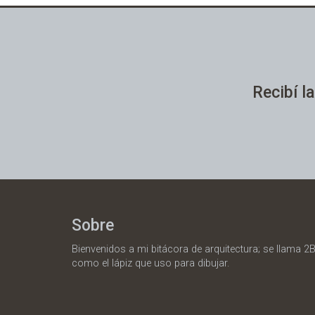
Recibí la
Sobre
Bienvenidos a mi bitácora de arquitectura; se llama 2B
como el lápiz que uso para dibujar.