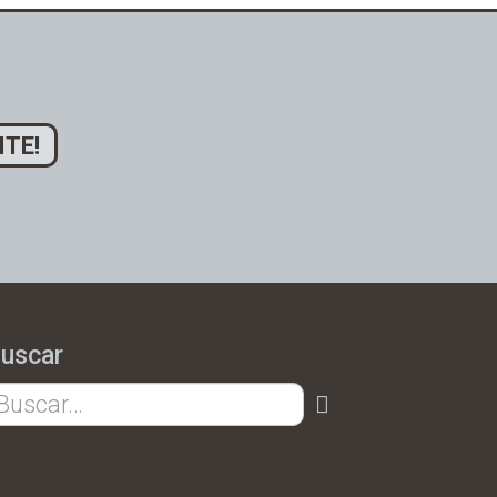
ITE!
uscar