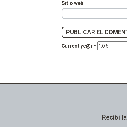
Sitio web
Current ye@r
*
Recibí la