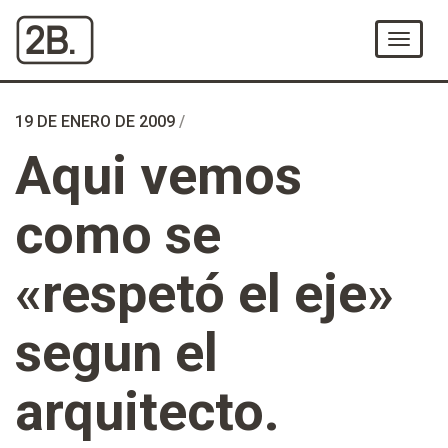
Ir
al
Menú
Contenido
19 DE ENERO DE 2009
/
Aqui vemos
como se
«respetó el eje»
segun el
arquitecto.