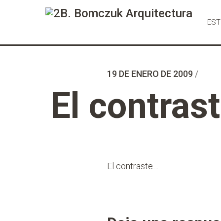
Ir
al
EST
Contenido
19 DE ENERO DE 2009
/
El contras
El contraste…