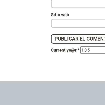
Sitio web
Current ye@r
*